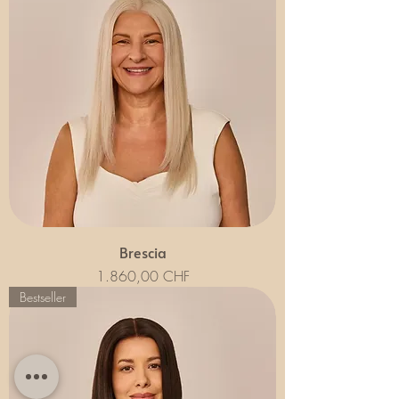
Brescia
Preis
1.860,00 CHF
Bestseller